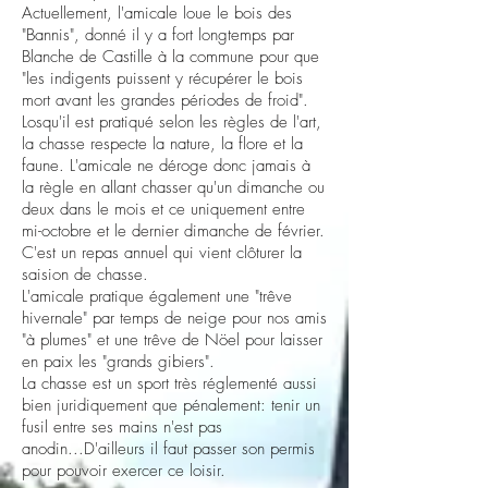
Actuellement, l'amicale loue le bois des
"Bannis", donné il y a fort longtemps par
Blanche de Castille à la commune pour que
"les indigents puissent y récupérer le bois
mort avant les grandes périodes de froid".
Losqu'il est pratiqué selon les règles de l'art,
la chasse respecte la nature, la flore et la
faune. L'amicale ne déroge donc jamais à
la règle en allant chasser qu'un dimanche ou
deux dans le mois et ce uniquement entre
mi-octobre et le dernier dimanche de février.
C'est un repas annuel qui vient clôturer la
saision de chasse.
L'amicale pratique également une "trêve
hivernale" par temps de neige pour nos amis
"à plumes" et une trêve de Nöel pour laisser
en paix les "grands gibiers".
La chasse est un sport très réglementé aussi
bien juridiquement que pénalement: tenir un
fusil entre ses mains n'est pas
anodin...D'ailleurs il faut passer son permis
pour pouvoir exercer ce loisir.