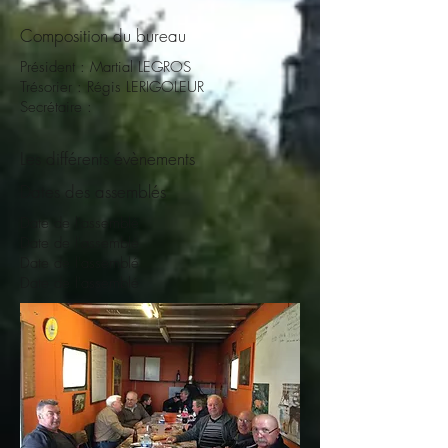
Composition du bureau
Président : Martial LEGROS
Trésorier : Régis LERIGOLEUR
Secrétaire :
Les différents évènements
Dates des assemblés
Date de l'assemblé
Date de l'assemblé
Date de l'assemblé
Date de l'assemblé