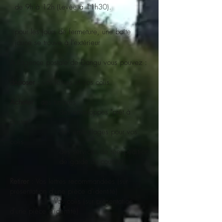
de 9h à 12h (Levée à 11h30).
pour les jours de fermeture, une boite
jaune se trouve à l'extérieur
A l'agence postale de Dangu vous pouvez :
déposer
: vos lettres et vos colis
Acheter
: des timbres
des enveloppes "prêt à
poster"
des emballages pour vos
colis
des services de réexpédition
de garde du courrier
Retirer
: Vos lettres recommandées (sur
présentation d'une pièce d'identité)
Vos colis (sur présentation
d'une pièce d'identité)