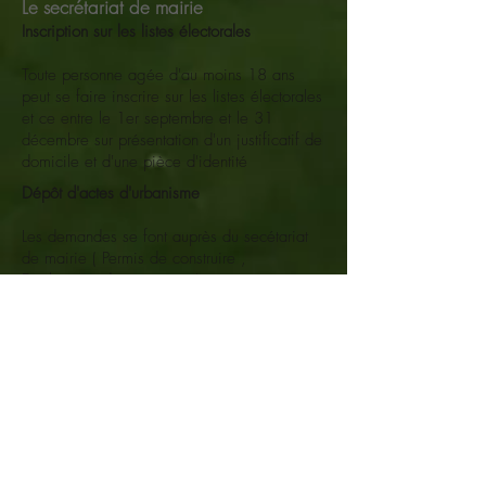
Le secrétariat
de mairie
Inscription sur les listes électorales
Toute personne agée d'au moins 18 ans
peut se faire inscrire sur les listes électorales
et ce entre le 1er septembre et le 31
décembre
sur présentation d'un justificatif de
domicile et d'une pièce d'identité
Dépôt d'actes d'urbanisme
Les demandes se font auprès du secétariat
de mairie ( Permis de construire ,
Déclaration de travaux ...)
Sacs de
recyclage
Les sacs de recyclage sont à retirer au
secrétariat de la mairie aux heures de
permanence
Recensement militaire
Les jeunes doivent se faire recenser auprés
du secrétariat de mairie dès qu'ils ont atteint