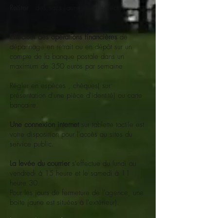
Retirer
: des sacs jaune de tri sélectif
Effectuer des opérations financières
de
dépannage en retrait ou en dépôt sur un
compte de la banque postale dans un
maximum de 350 euros par semaine
Régler en espèces , chèques( sur
présentation d'une pièce d'identité) ou carte
bancaire.
Une connexion internet
sur tablette tactile est
votre disposition pour l'accès au sites du
service public.
La levée du courrier
s'effectue du lundi au
vendredi à 15 heure et le samedi à 11
heure 30.
Pour les jours de fermeture de l'agence, une
boite jaune est situées à l'extérieur).